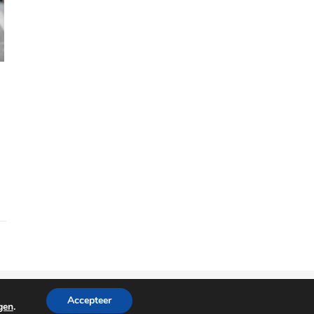
Privacyverklaring
Copyright © 2025
Damesmode
.
Accepteer
ngen
.