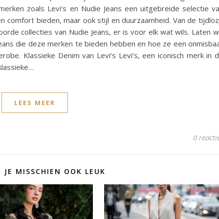
rken zoals Levi’s en Nudie Jeans een uitgebreide selectie v
 en comfort bieden, maar ook stijl en duurzaamheid. Van de tijdlo
oorde collecties van Nudie Jeans, er is voor elk wat wils. Laten 
e jeans die deze merken te bieden hebben en hoe ze een onmisba
obe. Klassieke Denim van Levi’s Levi’s, een iconisch merk in 
klassieke…
LEES MEER
0 reacti
D JE MISSCHIEN OOK LEUK