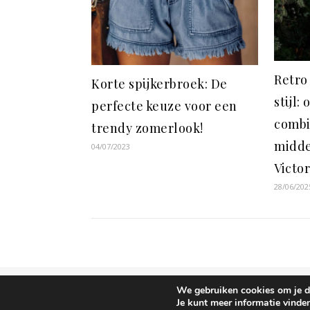
Retro
Korte spijkerbroek: De
stijl:
perfecte keuze voor een
combi
trendy zomerlook!
midde
04/07/2023
Victo
28/06/202
We gebruiken cookies om je de
Ashe thema door
WP Royal
.
Je kunt meer informatie vinde