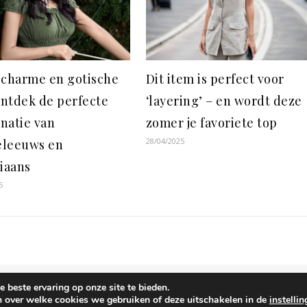
 charme en gotische
Dit item is perfect voor
 ontdek de perfecte
‘layering’ – en wordt deze
natie van
zomer je favoriete top
28/04/2025
leeuws en
riaans
5
 beste ervaring op onze site te bieden.
Cookiebeleid
n over welke cookies we gebruiken of deze uitschakelen in de
instelli