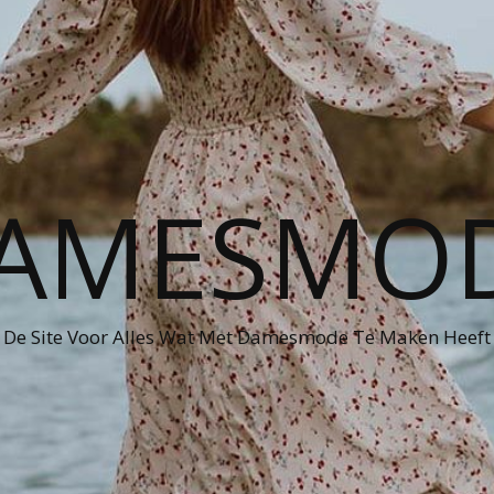
AMESMO
De Site Voor Alles Wat Met Damesmode Te Maken Heeft