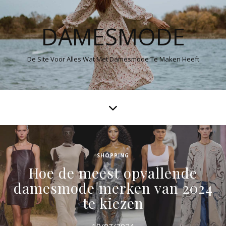
DAMESMODE
De Site Voor Alles Wat Met Damesmode Te Maken Heeft
SHOPPING
Hoe de meest opvallende
damesmode merken van 2024
te kiezen