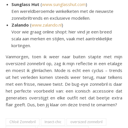
Sunglass Hut
(
www.sunglasshut.com
)
Een wereldberoemde winkelketen met de nieuwste
zonnebriltrends en exclusieve modellen.
Zalando
(
www.zalando.nl
)
Voor wie graag online shopt: hier vind je een breed
scala aan merken en stijlen, vaak met aantrekkelijke
kortingen.
Vanmorgen, toen ik weer naar buiten stapte met mijn
oversized zonnebril op, zag ik mijn reflectie in een etalage
en moest ik glimlachen. Mode is echt een cyclus – trends
uit het verleden komen steeds weer terug, maar telkens
met een frisse, nieuwe twist. De bug-eye zonnebril is daar
het perfecte voorbeeld van: een iconisch accessoire dat
generaties overstijgt en elke outfit net dat beetje extra
flair geeft. Dus, ben jij klaar om deze trend te omarmen?
Chloé Zonnebril
Insect-chic
oversized zonnebril