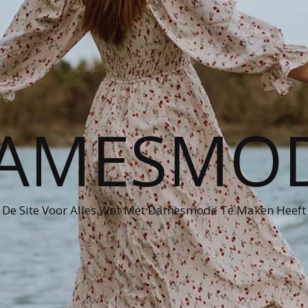
AMESMO
De Site Voor Alles Wat Met Damesmode Te Maken Heeft