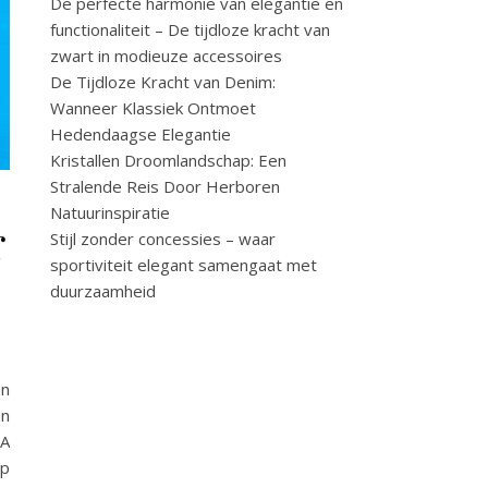
De perfecte harmonie van elegantie en
functionaliteit – De tijdloze kracht van
zwart in modieuze accessoires
De Tijdloze Kracht van Denim:
Wanneer Klassiek Ontmoet
Hedendaagse Elegantie
Kristallen Droomlandschap: Een
Stralende Reis Door Herboren
Natuurinspiratie
r
Stijl zonder concessies – waar
sportiviteit elegant samengaat met
duurzaamheid
en
en
LA
op