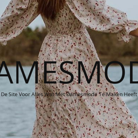
AMESMO
De Site Voor Alles Wat Met Damesmode Te Maken Heeft