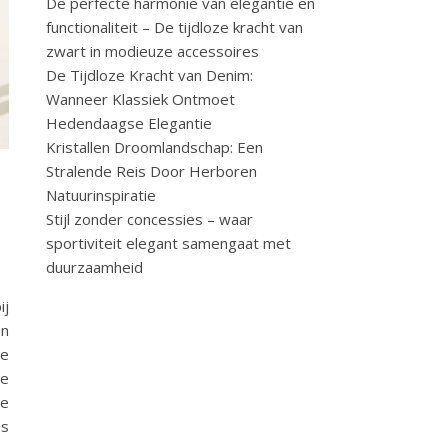
De perfecte harmonie van elegantie en
functionaliteit – De tijdloze kracht van
zwart in modieuze accessoires
De Tijdloze Kracht van Denim:
Wanneer Klassiek Ontmoet
Hedendaagse Elegantie
Kristallen Droomlandschap: Een
Stralende Reis Door Herboren
Natuurinspiratie
Stijl zonder concessies – waar
sportiviteit elegant samengaat met
duurzaamheid
ij
en
te
de
de
es