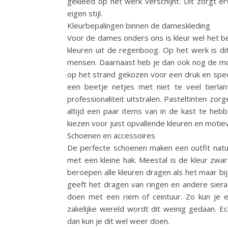
gekleed op het werk verschijnt. Dit zorgt erv
eigen stijl.
Kleurbepalingen binnen de dameskleding
Voor de dames onders ons is kleur wel het bela
kleuren uit de regenboog. Op het werk is di
mensen. Daarnaast heb je dan ook nog de mo
op het strand gekozen voor een druk en speel
een beetje netjes met niet te veel tierlant
professionaliteit uitstralen. Pasteltinten zor
altijd een paar items van in de kast te hebben
kiezen voor juist opvallende kleuren en motieven
Schoenen en accessoires
De perfecte schoenen maken een outfit natuur
met een kleine hak. Meestal is de kleur zwar
beroepen alle kleuren dragen als het maar bij d
geeft het dragen van ringen en andere siera
doen met een riem of ceintuur. Zo kun je 
zakelijke wereld wordt dit weinig gedaan. Ech
dan kun je dit wel weer doen.