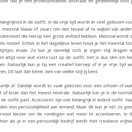
oor dat je een professionaliteit uitstraalt en gedeeltelijk toch 
ngrijkste in de outfit. In de vrije tijd wordt er veel gekozen vo
t meestal blauw of zwart om niet teveel af te wijken van ande
detrends die hierop een grote invloed hebben. Meestal wordt 
s motief. Echter in het dagelijkse leven houd je het meestal to
ijntjes eraan. Zo kun je namelijk toch je eigen stijl dragen 
gen altijd voor wat extra rust op de outfit. Het is dus slim om hi
. Natuurlijk kun je bij een creatief beroep of in je vrije tijd w
. Dit laat dan beter zien van welke stijl jij bent.
lijk af. Zakelijk wordt er vaak gekozen voor een schoen of laa
t of bruin dan het meest neutrale. Natuurlijk kun je in de norma
e outfit past. Accesoires zijn ook belangrijk in iedere outfit. Va
den een persoonlijkheid aan iemand. Maar dit kun je net zo go
ervoor kiezen om de rondingen wat meer te accentueren. In 
ter als je in een persoonlijk bedrijf werkt met creatieve vrijhe