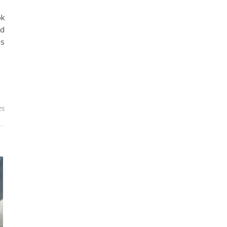
ok
nd
ls
es