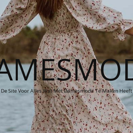
AMESMO
De Site Voor Alles Wat Met Damesmode Te Maken Heeft