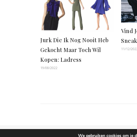
Vind 
Jurk Die Ik Nog Nooit Heb
Sneak
Gekocht Maar Toch Wil
11/12/202
Kopen: Ladress
19/08/2022
We gebruiken cookies om je de
Ashe thema door
WP Royal
.