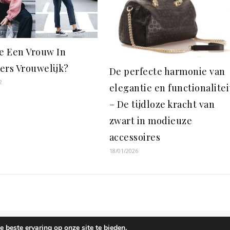
Je Een Vrouw In
ers Vrouwelijk?
De perfecte harmonie van
2
elegantie en functionalitei
– De tijdloze kracht van
zwart in modieuze
accessoires
18/01/2026
 beste ervaring op onze site te bieden.
Cookiebeleid