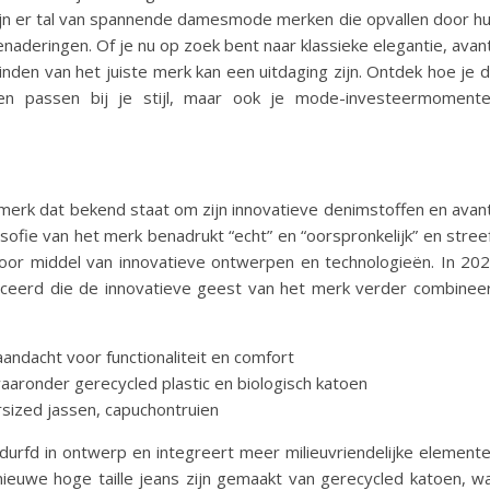
zijn er tal van spannende damesmode merken die opvallen door h
naderingen. Of je nu op zoek bent naar klassieke elegantie, avan
nden van het juiste merk kan een uitdaging zijn. Ontdek hoe je 
een passen bij je stijl, maar ook je mode-investeermoment
erk dat bekend staat om zijn innovatieve denimstoffen en avan
sofie van het merk benadrukt “echt” en “oorspronkelijk” en stree
door middel van innovatieve ontwerpen en technologieën. In 20
nceerd die de innovatieve geest van het merk verder combinee
andacht voor functionaliteit en comfort
 waaronder gerecycled plastic en biologisch katoen
ersized jassen, capuchontruien
durfd in ontwerp en integreert meer milieuvriendelijke element
nieuwe hoge taille jeans zijn gemaakt van gerecycled katoen, w