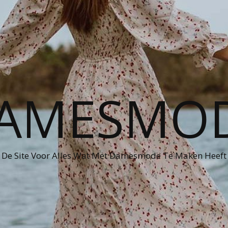
AMESMO
De Site Voor Alles Wat Met Damesmode Te Maken Heeft