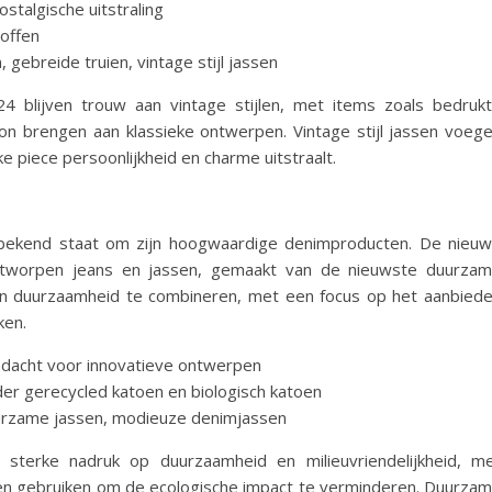
stalgische uitstraling
toffen
gebreide truien, vintage stijl jassen
 blijven trouw aan vintage stijlen, met items zoals bedruk
n brengen aan klassieke ontwerpen. Vintage stijl jassen voeg
e piece persoonlijkheid en charme uitstraalt.
ekend staat om zijn hoogwaardige denimproducten. De nieu
 ontworpen jeans en jassen, gemaakt van de nieuwste duurza
en duurzaamheid te combineren, met een focus op het aanbied
ken.
ndacht voor innovatieve ontwerpen
er gerecycled katoen en biologisch katoen
uurzame jassen, modieuze denimjassen
sterke nadruk op duurzaamheid en milieuvriendelijkheid, m
len gebruiken om de ecologische impact te verminderen. Duurza