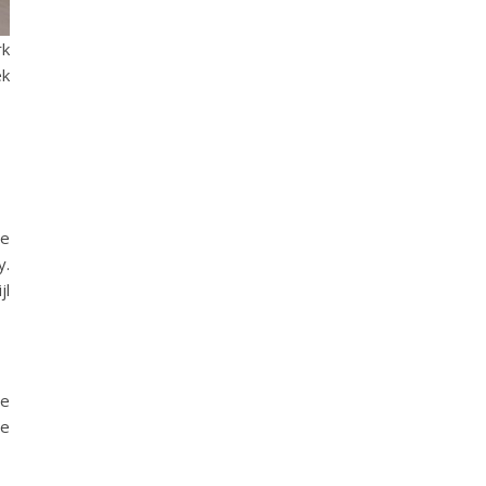
rk
ek
ie
y.
jl
De
ie