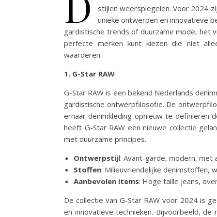
D
stijlen weerspiegelen. Voor 2024 
unieke ontwerpen en innovatieve be
gardistische trends of duurzame mode, het vi
perfecte merken kunt kiezen die niet all
waarderen.
1. G-Star RAW
G-Star RAW is een bekend Nederlands denimm
gardistische ontwerpfilosofie. De ontwerpfilo
ernaar denimkleding opnieuw te definiëren 
heeft G-Star RAW een nieuwe collectie gela
met duurzame principes.
Ontwerpstijl
: Avant-garde, modern, met a
Stoffen
: Milieuvriendelijke denimstoffen,
Aanbevolen items
: Hoge taille jeans, ov
De collectie van G-Star RAW voor 2024 is ge
en innovatieve technieken. Bijvoorbeeld, de 