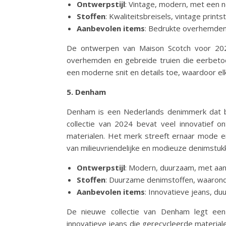
Ontwerpstijl
: Vintage, modern, met een no
Stoffen
: Kwaliteitsbreisels, vintage prints
Aanbevolen items
: Bedrukte overhemden, 
De ontwerpen van Maison Scotch voor 2024
overhemden en gebreide truien die eerbetoo
een moderne snit en details toe, waardoor elk
5. Denham
Denham is een Nederlands denimmerk dat b
collectie van 2024 bevat veel innovatief
materialen. Het merk streeft ernaar mode 
van milieuvriendelijke en modieuze denimstuk
Ontwerpstijl
: Modern, duurzaam, met aa
Stoffen
: Duurzame denimstoffen, waarond
Aanbevolen items
: Innovatieve jeans, d
De nieuwe collectie van Denham legt een 
innovatieve jeans die gerecycleerde materia