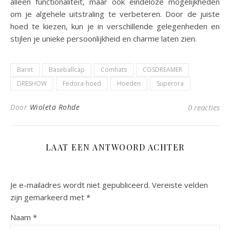
alleen functionaliteit, maar ook eindeloze mogelijkheden
om je algehele uitstraling te verbeteren. Door de juiste
hoed te kiezen, kun je in verschillende gelegenheden en
stijlen je unieke persoonlijkheid en charme laten zien.
Baret
Baseballcap
Comhats
COSDREAMER
DRESHOW
Fedora-hoed
Hoeden
Superora
Door
Wioleta Rohde
0 reacties
LAAT EEN ANTWOORD ACHTER
Je e-mailadres wordt niet gepubliceerd.
Vereiste velden
zijn gemarkeerd met
*
Naam
*